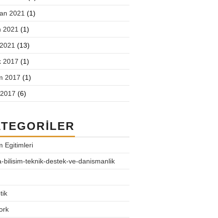
ran 2021
(1)
n 2021
(1)
 2021
(13)
k 2017
(1)
m 2017
(1)
 2017
(6)
ATEGORILER
m Egitimleri
-bilisim-teknik-destek-ve-danismanlik
tik
ork