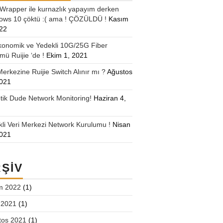
Wrapper ile kurnazlık yapayım derken
ows 10 çöktü :( ama ! ÇÖZÜLDÜ !
Kasım
022
konomik ve Yedekli 10G/25G Fiber
ü Ruijie ‘de !
Ekim 1, 2021
Merkezine Ruijie Switch Alınır mı ?
Ağustos
2021
tik Dude Network Monitoring!
Haziran 4,
li Veri Merkezi Network Kurulumu !
Nisan
2021
ŞIV
m 2022
(1)
 2021
(1)
tos 2021
(1)