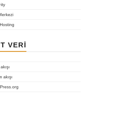
ity
Merkezi
Hosting
T VERI
 akışı
m akışı
Press.org