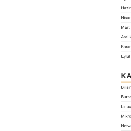
ursa destek network destek bursa-
Hazi
 bursa-linux bursa-network bursa-
Nisa
firewall-kurulum bursa-mikrotik-
işim-destek bursa-bilişim bursa-
Mart
um bursa cisco kurulum bursa
Aralı
ursa destek network destek bursa-
Kası
 bursa-linux bursa-network bursa-
Eylül
firewall-kurulum bursa-mikrotik-
işim-destek bursa-bilişim bursa-
K
um bursa bilişim destek bursa
mikrotik-destek linux-destek
Bilisi
o cisco-bursa cisco-destek bursa-
Bursa
lum bursa-cisco-kurulum bursa-
Linux
twork-kurulum bursa mikrotik
Mikro
urulum cisco destek bursa bilişim
ursa-mikrotik mikrotik-destek
Netw