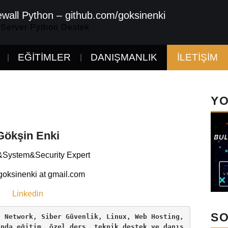
ewall Python – github.com/goksinenki
 Server Python Destek
EĞITIMLER
DANIŞMANLIK
İLETIŞIM
YO
Gökşin Enki
System&Security Expert
 goksinenki at gmail.com
Linkedin
SO
 Network, Siber Güvenlik, Linux, Web Hosting, 
ında eğitim, özel ders, teknik destek ve danış