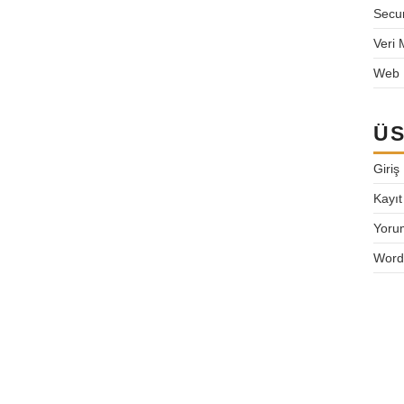
k bursa-cisco cisco-bursa cisco-
Secur
ikrotik-kurulum bursa-cisco-
Veri 
ilişim bursa-network-kurulum bursa
Web 
 bursa destek network destek
destek bursa-linux bursa-network
ÜS
bursa-firewall-kurulum bursa-
 bursa-bilişim-destek bursa-
Giriş
mikrotik kurulum bursa cisco
Kayıt
ilişim bursa network kurulum
Yoru
sa bilişim destek bursa destek
k-destek linux-destek bursa-linux
Word
 cisco-destek bursa-firewall-
-cisco-kurulum bursa-bilişim-
urulum bursa mikrotik kurulum
rsa network kurulum bursa-network
bursa-firewall-kurulum bursa-