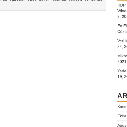
RDP 
Wind
2, 2
urulum bursa-firewall-kurulum
urulum bursa-bilişim-destek bursa-
En E
Çözüm
mikrotik kurulum bursa cisco
Veri 
lişim destek bursa bilişim bursa
24, 
bursa bilişim bursa network
Mikro
estek bursa destek network destek
2021
destek bursa-linux bursa-network
Yedek
bursa-firewall-kurulum bursa-
19, 
 bursa-bilişim-destek bursa-
ikrotik kurulum bursa bilişim
AR
urulum bursa-cisco cisco-bursa
ursa-mikrotik-kurulum bursa-
Kası
ursa-bilişim bursa-network-kurulum
Ekim
urulum bursa cisco kurulum bursa
Ağus