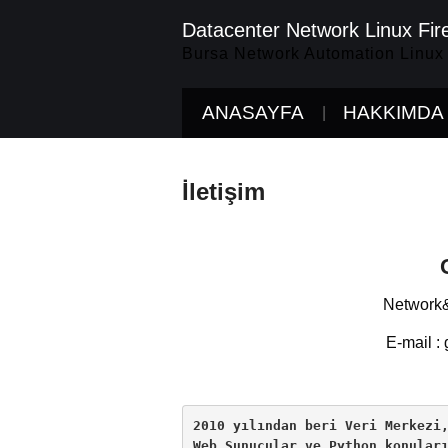
Datacenter Network Linux Fir
Bursa Network Automation Linux
ANASAYFA
HAKKIMDA
İletişim
Network&
E-mail :
2010 yılından beri Veri Merkezi,
Web Sunucular ve Python konular