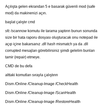
Açılışta gelen ekrandan 5 e basarak güvenli mod (safe
mod) da makinenizi açın.
başlat çalıştır cmd
sfc
/
scannow
komutu ile tarama yaptırın bunun sonunda
size bir hata raporu dosyası oluşturacak onu notepad ile
açıp içine bakarsanız .
dll hash
mismatch ya da .dll
corrupted mesajları görebilirsiniz şimdi gelelim bunları
tamir (repair) etmeye.
CMD de bu defa
alttaki komutları sırayla çalıştırın
Dism /Online /Cleanup-Image /CheckHealth
Dism /Online /Cleanup-Image /ScanHealth
Dism /Online /Cleanup-Image /RestoreHealth