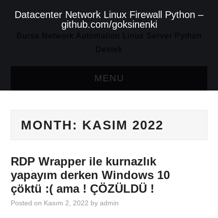
Datacenter Network Linux Firewall Python –
github.com/goksinenki
Bursa Network Automation Linux Server Python
Destek
MENU
ANASAYFA
MONTH:
KASIM 2022
HAKKIMDA
EĞITIMLER
RDP Wrapper ile kurnazlık
yapayım derken Windows 10
DANIŞMANLIK
çöktü :( ama ! ÇÖZÜLDÜ !
İLETIŞIM
Posted on
Kasım 2, 2022
by
admin